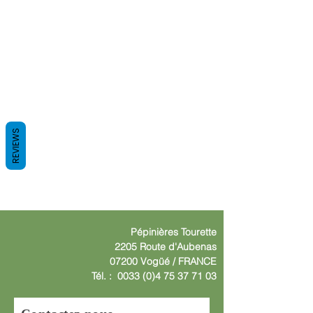
REVIEWS
Pépinières
Tourette
2205 Route d'Aube
nas
07200 Vogüé /
F
RANCE
Tél. :
0033 (0)4 75 37 71 03