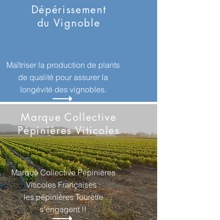
Dépérissement
du Vignoble
Maîtriser la production de plants
de qualité pour assurer la
longévité des vignobles.
Marque Collective
Pépinières Viticoles
Marque Collective Pépinières
Viticoles Françaises :
les pépinières Tourette
s'engagent !!