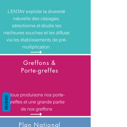
L’ENTAV exploite la diversité
naturelle des cépages,
sélectionne et étudie les
meilleures souches et les diffuse
via les établissements de pré-
multiplication.
Greffons &
Porte-greffes
Nous produisons nos porte-
REVIEWS
greffes et une grande partie
de nos greffons
Plan National