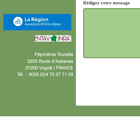
Rédigez votre message
Pépinières
Tourette
2205 Route d'Aube
nas
07200 Vogüé /
F
RANCE
Tél. : 0033 (0)4 75 37 71 03