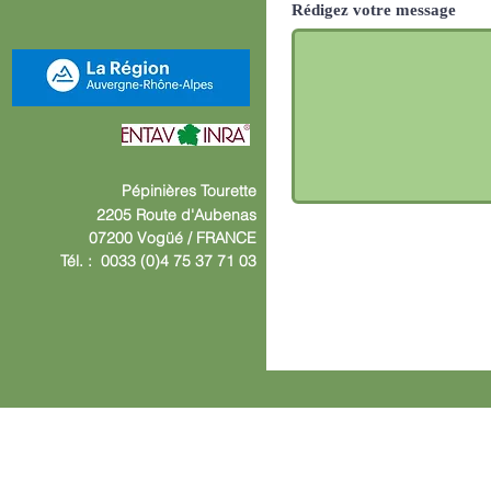
Rédigez votre message
Pépinières
Tourette
2205 Route d'Aube
nas
07200 Vogüé /
F
RANCE
Tél. : 0033 (0)4 75 37 71 03