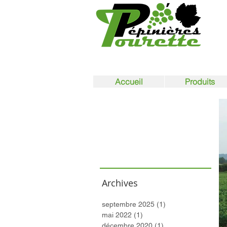
Accueil
Produits
English
Español
Nederlands
français
Archives
septembre 2025
(1)
1 post
mai 2022
(1)
1 post
décembre 2020
(1)
1 post