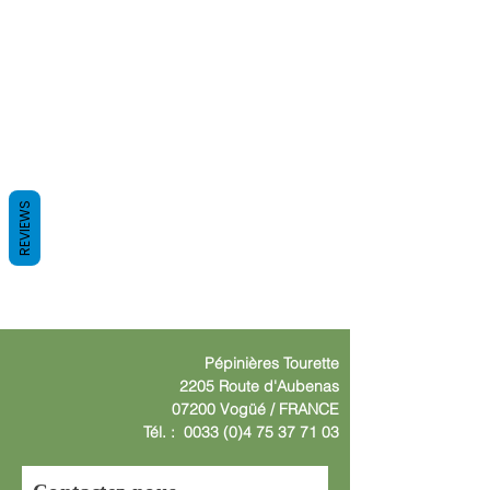
REVIEWS
Pépinières
Tourette
2205 Route d'Aube
nas
07200 Vogüé /
F
RANCE
Tél. :
0033 (0)4 75 37 71 03